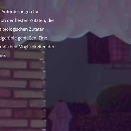
re Anforderungen für
on der besten Zutaten, die
us biologischen Zutaten
ldgefühle genießen. Eine
ndlichen Möglichkeiten der
ie.